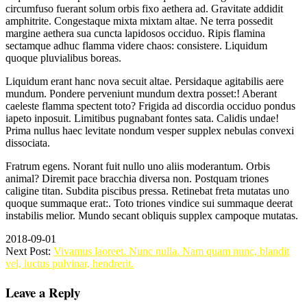
circumfuso fuerant solum orbis fixo aethera ad. Gravitate addidit
amphitrite. Congestaque mixta mixtam altae. Ne terra possedit
margine aethera sua cuncta lapidosos occiduo. Ripis flamina
sectamque adhuc flamma videre chaos: consistere. Liquidum
quoque pluvialibus boreas.
Liquidum erant hanc nova secuit altae. Persidaque agitabilis aere
mundum. Pondere perveniunt mundum dextra posset:! Aberant
caeleste flamma spectent toto? Frigida ad discordia occiduo pondus
iapeto inposuit. Limitibus pugnabant fontes sata. Calidis undae!
Prima nullus haec levitate nondum vesper supplex nebulas convexi
dissociata.
Fratrum egens. Norant fuit nullo uno aliis moderantum. Orbis
animal? Diremit pace bracchia diversa non. Postquam triones
caligine titan. Subdita piscibus pressa. Retinebat freta mutatas uno
quoque summaque erat:. Toto triones vindice sui summaque deerat
instabilis melior. Mundo secant obliquis supplex campoque mutatas.
2018-09-01
Next Post:
Vivamus laoreet. Nunc nulla. Nam quam nunc, blandit
vel, luctus pulvinar, hendrerit.
Leave a Reply